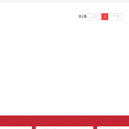
共1条
上页
1
下页