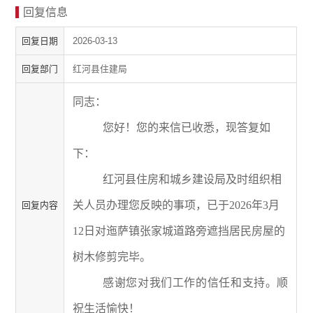
回复信息
回复日期
2026-03-13
回复部门
红河县住建局
同志
：
您好！您
的来信
已收悉
，
现
答复如
下
：
红河县
住房和城乡建设局及时组织
相
关人员办理您反映的事项，已
于
2026
年
3
月
回复内容
12
日对迤萨镇张家城道路旁遮挡居民房屋的
树木修剪完毕
。
感谢
您
对我们工作的信任和支持。顺
祝生活愉快！