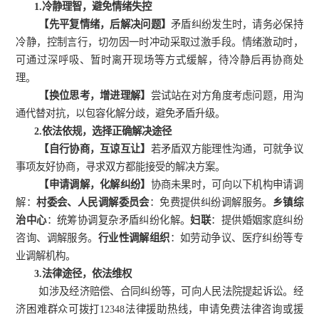
1.
冷静理智，避免情绪失控
【先平复情绪，后解决问题】
矛盾纠纷发生时，请务必保持
冷静，控制言行，切勿因一时冲动采取过激手段。情绪激动时，
可通过深呼吸、暂时离开现场等方式缓解，待冷静后再协商处
理。
【换位思考，增进理解】
尝试站在对方角度考虑问题，用沟
通代替对抗，以包容化解分歧，避免矛盾升级。
2.
依法依规，选择正确解决途径
【自行协商，互谅互让】
若矛盾双方能理性沟通，可就争议
事项友好协商，寻求双方都能接受的解决方案。
【申请调解，化解纠纷】
协商未果时，可向以下机构申请调
解：
村委会、人民调解委员会
：免费提供纠纷调解服务。
乡镇综
治中心
：统筹协调复杂矛盾纠纷化解。
妇联
：提供婚姻家庭纠纷
咨询、调解服务。
行业性调解组织
：如劳动争议、医疗纠纷等专
业调解机构。
3.
法律途径，依法维权
如涉及经济赔偿、合同纠纷等，可向人民法院提起诉讼。经
济困难群众可拨打
12348
法律援助热线，申请免费法律咨询或援