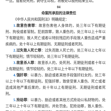
一旦。或者处死刑，剥夺生命权，将被处以极刑结束生命。
04
命案所承担的法律责任
《中华人民共和国刑法》明确规定：
1.
故意伤害罪
：故意伤害他人身体的，处三年以下有期徒
刑、拘役或者管制。犯前款罪，致人重伤的，处三年以上十年以
下有期徒刑；致人死亡或者以特别残忍的手段致人重伤造成严重
疾病的，处十年以上有期徒刑、无期徒刑或者死刑。
2.
过失致人死亡罪
：过失而致人死亡的，处三年以上七年以
下有期徒刑；情节较轻的，处三年以下有期徒刑。
3.
故意杀人罪
：故意杀人的，处死刑、无期徒刑或者十年以
上有期徒刑；情节较轻的，处三年以上十年以下有期徒刑。
4.
强奸罪
：以暴力、胁迫或者其他手段强奸妇女的，处三年
以上十年以下有期徒刑。犯强奸罪，致使受害人重伤、死亡或者
造成其他严重后果的，处十年以上有期徒刑、无期徒刑或者死
刑。
5.
抢劫罪
：以暴力、胁迫或者其他方式抢劫公私财物的，处
三年以上十年以下有期徒刑，并处罚金。犯抢劫罪，致人重伤、