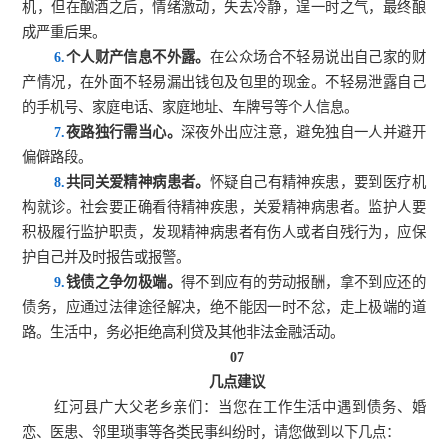
机，但在酗酒之后，情绪激动，失去冷静，逞一时之气，最终酿
成严重后果。
6.
个人财产信息不外露。
在公众场合不轻易说出自己家的财
产情况，在外面不轻易漏出钱包及包里的现金。不轻易泄露自己
的手机号、家庭电话、家庭地址、车牌号等个人信息。
7.
夜路独行需当心。
深夜外出应注意，避免独自一人并避开
偏僻路段。
8.
共同关爱精神病患者。
怀疑自己有精神疾患，要到医疗机
构就诊。社会要正确看待精神疾患，关爱精神病患者。监护人要
积极履行监护职责，发现精神病患者有伤人或者自残行为，应保
护自己并及时报告或报警。
9.
钱债之争勿极端。
得不到应有的劳动报酬，拿不到应还的
债务，应通过法律途径解决，绝不能因一时不忿，走上极端的道
路。生活中，务必拒绝高利贷及其他非法金融活动。
07
几点建议
红河县广大父老乡亲们：当您在工作生活中遇到债务、婚
恋、医患、邻里琐事等各类民事纠纷时，请您做到以下几点：