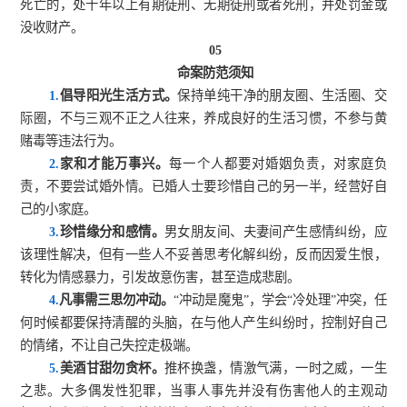
死亡的，处十年以上有期徒刑、无期徒刑或者死刑，并处罚金或
没收财产。
05
命案防范须知
1.
倡导阳光生活方式。
保持单纯干净的朋友圈、生活圈、交
际圈，不与三观不正之人往来，养成良好的生活习惯，不参与黄
赌毒等违法行为。
2.
家和才能万事兴。
每一个人都要对婚姻负责，对家庭负
责，不要尝试婚外情。已婚人士要珍惜自己的另一半，经营好自
己的小家庭。
3.
珍惜缘分和感情。
男女朋友间、夫妻间产生感情纠纷，应
该理性解决，但有一些人不妥善思考化解纠纷，反而因爱生恨，
转化为情感暴力，引发故意伤害，甚至造成悲剧。
4.
凡事需三思勿冲动。
“
冲动是魔鬼
”
，学会
“
冷处理
”
冲突，任
何时候都要保持清醒的头脑，在与他人产生纠纷时，控制好自己
的情绪，不让自己失控走极端。
5.
美酒甘甜勿贪杯。
推杯换盏，情激气满，一时之威，一生
之悲。大多偶发性犯罪，当事人事先并没有伤害他人的主观动